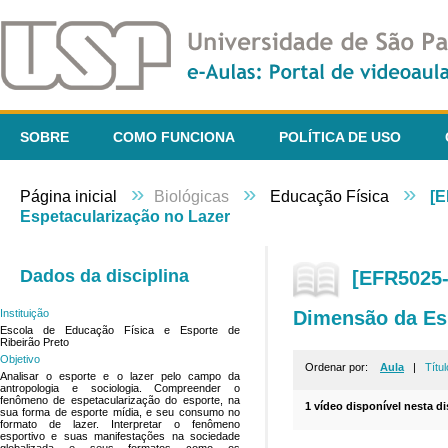
SOBRE
COMO FUNCIONA
POLÍTICA DE USO
»
»
»
Página inicial
Biológicas
Educação Física
[E
Espetacularização no Lazer
Dados da disciplina
[EFR5025-
Dimensão da Esp
Instituição
Escola de Educação Física e Esporte de
Ribeirão Preto
Objetivo
Ordenar por:
Aula
|
Títul
Analisar o esporte e o lazer pelo campo da
antropologia e sociologia. Compreender o
fenômeno de espetacularização do esporte, na
1 vídeo disponível nesta di
sua forma de esporte mídia, e seu consumo no
formato de lazer. Interpretar o fenômeno
esportivo e suas manifestações na sociedade