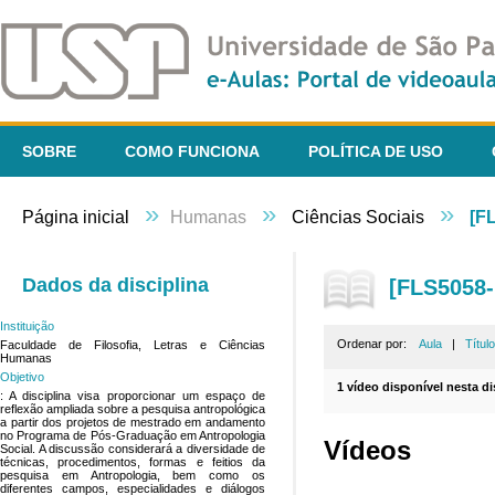
SOBRE
COMO FUNCIONA
POLÍTICA DE USO
»
»
»
Página inicial
Humanas
Ciências Sociais
[F
Dados da disciplina
[FLS5058-
Instituição
Ordenar por:
Aula
|
Título
Faculdade de Filosofia, Letras e Ciências
Humanas
Objetivo
1 vídeo disponível nesta di
: A disciplina visa proporcionar um espaço de
reflexão ampliada sobre a pesquisa antropológica
a partir dos projetos de mestrado em andamento
no Programa de Pós-Graduação em Antropologia
Vídeos
Social. A discussão considerará a diversidade de
técnicas, procedimentos, formas e feitios da
pesquisa em Antropologia, bem como os
diferentes campos, especialidades e diálogos