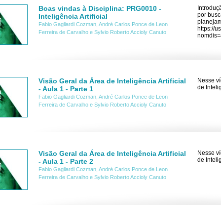
Boas vindas à Disciplina: PRG0010 -
Introduçã
por busc
Inteligência Artificial
planejam
Fabio Gagliardi Cozman, André Carlos Ponce de Leon
https://u
Ferreira de Carvalho e Sylvio Roberto Accioly Canuto
nomdis=
Visão Geral da Área de Inteligência Artificial
Nesse ví
de Inteli
- Aula 1 - Parte 1
Fabio Gagliardi Cozman, André Carlos Ponce de Leon
Ferreira de Carvalho e Sylvio Roberto Accioly Canuto
Visão Geral da Área de Inteligência Artificial
Nesse ví
de Inteli
- Aula 1 - Parte 2
Fabio Gagliardi Cozman, André Carlos Ponce de Leon
Ferreira de Carvalho e Sylvio Roberto Accioly Canuto