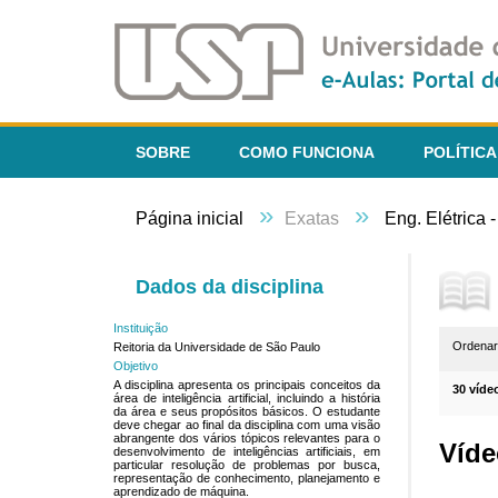
SOBRE
COMO FUNCIONA
POLÍTICA
»
»
Página inicial
Exatas
Eng. Elétrica
Dados da disciplina
Instituição
Ordena
Reitoria da Universidade de São Paulo
Objetivo
A disciplina apresenta os principais conceitos da
30 víde
área de inteligência artificial, incluindo a história
da área e seus propósitos básicos. O estudante
deve chegar ao final da disciplina com uma visão
abrangente dos vários tópicos relevantes para o
Víde
desenvolvimento de inteligências artificiais, em
particular resolução de problemas por busca,
representação de conhecimento, planejamento e
aprendizado de máquina.