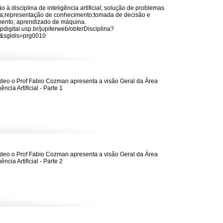
o à disciplina de inteligência artificial; solução de problemas
a;representação de conhecimento;tomada de decisão e
ento; aprendizado de máquina.
spdigital.usp.br/jupiterweb/obterDisciplina?
&sgldis=prg0010
deo o Prof Fabio Cozman apresenta a visão Geral da Área
gência Artificial - Parte 1
deo o Prof Fabio Cozman apresenta a visão Geral da Área
gência Artificial - Parte 2