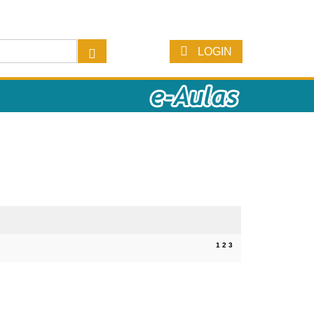
LOGIN
1
2
3