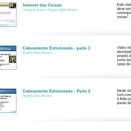
Internet das Coisas
Este víd
deve ser
Graça Bressan e Regina Melo Silveira
correspo
coisas".
Cabeamento Estruturado - parte 1
Vídeo in
abordad
Regina Melo Silveira
projeto 
como áre
salas de
Cabeamento Estruturado - Parte 2
Neste ví
com cone
Regina Melo Silveira
é feita 
passo da