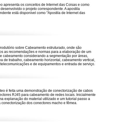
eo apresenta os conceitos de Internet das Coisas e como
 desenvolvido o projeto correspondente. A apostila
ndente está disponível como "Apostila de Internet das
trodutório sobre Cabeamento estruturado, onde são
os as recomendações e normas para a elaboração de um
de cabeamento considerando a segmentação por áreas,
a de trabalho, cabeamento horizontal, cabeamento vertical,
 telecomunicações e de equipamentos e entrada de serviço.
deo é feita uma demonstração de conectorização de cabos
ctores RJ45 para cabeamento de redes locais. Inicialmente
uma explanação do material utilizado e um tutorial passo a
 conectorização dos conectores macho e fêmea.