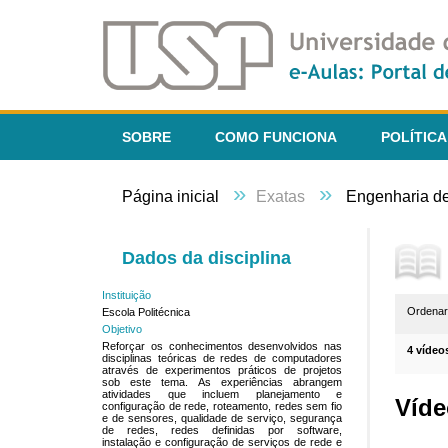
SOBRE
COMO FUNCIONA
POLÍTICA
»
»
Página inicial
Exatas
Engenharia d
Dados da disciplina
Instituição
Ordena
Escola Politécnica
Objetivo
Reforçar os conhecimentos desenvolvidos nas
4 vídeo
disciplinas teóricas de redes de computadores
através de experimentos práticos de projetos
sob este tema. As experiências abrangem
atividades que incluem planejamento e
Víde
configuração de rede, roteamento, redes sem fio
e de sensores, qualidade de serviço, segurança
de redes, redes definidas por software,
instalação e configuração de serviços de rede e