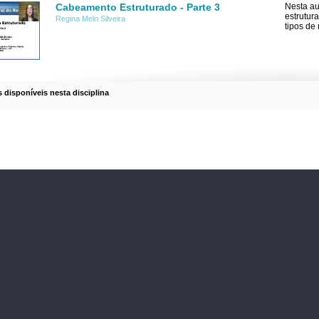
Cabeamento Estruturado - Parte 3
Nesta au
estrutur
Regina Melo Silveira
tipos de
s disponíveis nesta disciplina