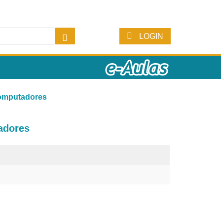
LOGIN
Computadores
adores