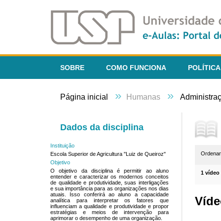
SOBRE
COMO FUNCIONA
POLÍTICA
»
»
Página inicial
Humanas
Administra
Dados da disciplina
Instituição
Ordena
Escola Superior de Agricultura "Luiz de Queiroz"
Objetivo
O objetivo da disciplina é permitir ao aluno
1 vídeo
entender e caracterizar os modernos conceitos
de qualidade e produtividade, suas interligações
e sua importância para as organizações nos dias
atuais. Isso conferirá ao aluno a capacidade
Víde
analítica para interpretar os fatores que
influenciam a qualidade e produtividade e propor
estratégias e meios de intervenção para
aprimorar o desempenho de uma organização.