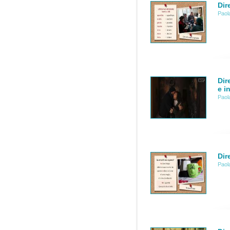
Dir
Paol
Dir
e in
Paol
Dir
Paol