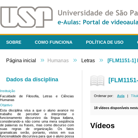
SOBRE
COMO FUNCIONA
POLÍTICA DE USO
»
»
»
Página inicial
Humanas
Letras
[FLM1151-1] L
Dados da disciplina
[FLM1151-1
Instituição
Ordenar por:
Aula
|
Títul
Faculdade de Filosofia, Letras e Ciências
Humanas
Objetivo
18 vídeos disponíveis nesta
Esta disciplina visa a que o aluno avance no
trabalho de perceber e interpretar o
funcionamento discursivo da língua italiana,
considerando-a não como uma mera seqüência
Vídeos
de palavras ou frases, mas como discurso com
suas regras de organização. Os fatos
gramaticais serão, portanto, vistos em sua
funcionalidade discursiva para que o aluno possa