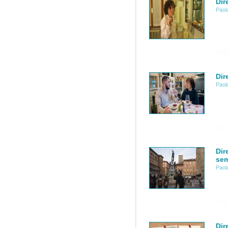
Dir
Paol
Dir
Paol
Dir
sem
Paol
Dir