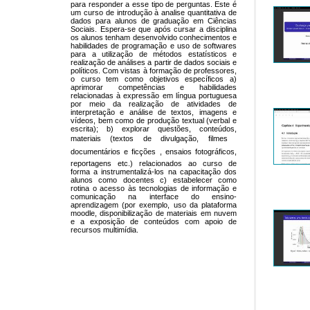
para responder a esse tipo de perguntas. Este é
um curso de introdução à analise quantitativa de
dados para alunos de graduação em Ciências
Sociais. Espera-se que após cursar a disciplina
os alunos tenham desenvolvido conhecimentos e
habilidades de programação e uso de softwares
para a utilização de métodos estatísticos e
realização de análises a partir de dados sociais e
políticos. Com vistas à formação de professores,
o curso tem como objetivos específicos a)
aprimorar competências e habilidades
relacionadas à expressão em língua portuguesa
por meio da realização de atividades de
interpretação e análise de textos, imagens e
vídeos, bem como de produção textual (verbal e
escrita); b) explorar questões, conteúdos,
materiais (textos de divulgação, filmes 
documentários e ficções , ensaios fotográficos,
reportagens etc.) relacionados ao curso de
forma a instrumentalizá-los na capacitação dos
alunos como docentes c) estabelecer como
rotina o acesso às tecnologias de informação e
comunicação na interface do ensino-
aprendizagem (por exemplo, uso da plataforma
moodle, disponibilização de materiais em nuvem
e a exposição de conteúdos com apoio de
recursos multimídia.