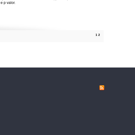
e p valor.
1
2