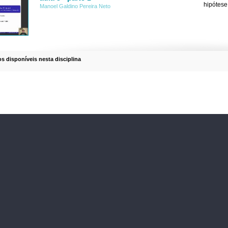
hipótese 
Manoel Galdino Pereira Neto
os disponíveis nesta disciplina