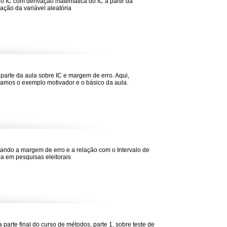
do IC com derivação matemática do IC a partir da
ação da variável aleatória
 parte da aula sobre IC e margem de erro. Aqui,
amos o exemplo motivador e o básico da aula.
ando a margem de erro e a relação com o Intervalo de
a em pesquisas eleitorais
a parte final do curso de métodos, parte 1, sobre teste de