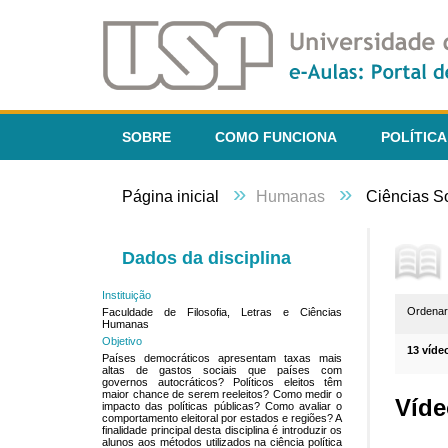
SOBRE
COMO FUNCIONA
POLÍTICA
»
»
Página inicial
Humanas
Ciências S
Dados da disciplina
Instituição
Ordena
Faculdade de Filosofia, Letras e Ciências
Humanas
Objetivo
13 víde
Países democráticos apresentam taxas mais
altas de gastos sociais que países com
governos autocráticos? Políticos eleitos têm
maior chance de serem reeleitos? Como medir o
Víde
impacto das políticas públicas? Como avaliar o
comportamento eleitoral por estados e regiões? A
finalidade principal desta disciplina é introduzir os
alunos aos métodos utilizados na ciência política