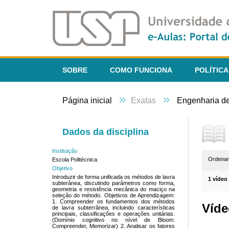
SOBRE
COMO FUNCIONA
POLÍTICA
»
»
Página inicial
Exatas
Engenharia d
Dados da disciplina
Instituição
Ordena
Escola Politécnica
Objetivo
Introduzir de forma unificada os métodos de lavra
1 vídeo
subterânea, discutindo parâmetros como forma,
geometria e resistência mecânica do maciço na
seleção do método. Objetivos de Aprendizagem:
1. Compreender os fundamentos dos métodos
Víde
de lavra subterrânea, incluindo características
principais, classificações e operações unitárias.
(Domínio cognitivo no nível de Bloom:
Compreender, Memorizar) 2. Analisar os fatores