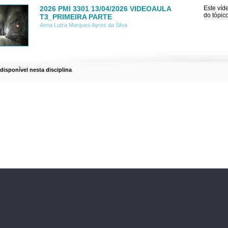
2026 PMI 3301 13/04/2026 VIDEOAULA
Este víd
do tópic
T3_PRIMEIRA PARTE
Anna Luiza Marques Ayres da Silva
 disponível nesta disciplina