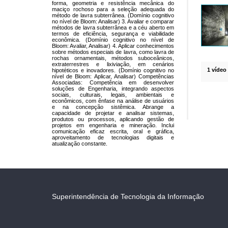
forma, geometria e resistência mecânica do
maciço rochoso para a seleção adequada do
método de lavra subterrânea. (Domínio cognitivo
no nível de Bloom: Analisar) 3. Avaliar e comparar
métodos de lavra subterrânea e a céu aberto em
termos de eficiência, segurança e viabilidade
econômica. (Domínio cognitivo no nível de
Bloom: Avaliar, Analisar) 4. Aplicar conhecimentos
sobre métodos especiais de lavra, como lavra de
rochas ornamentais, métodos suboceânicos,
extraterrestres e lixiviação, em cenários
1 vídeo
hipotéticos e inovadores. (Domínio cognitivo no
nível de Bloom: Aplicar, Analisar) Competências
Associadas: Competência em desenvolver
soluções de Engenharia, integrando aspectos
sociais, culturais, legais, ambientais e
econômicos, com ênfase na análise de usuários
e na concepção sistêmica. Abrange a
capacidade de projetar e analisar sistemas,
produtos ou processos, aplicando gestão de
projetos em engenharia e mineração. Inclui
comunicação eficaz escrita, oral e gráfica,
aproveitamento de tecnologias digitais e
atualização constante.
Superintendência de Tecnologia da Informação