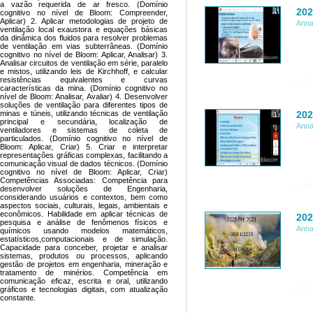
a vazão requerida de ar fresco. (Domínio
202
cognitivo no nível de Bloom: Compreender,
Aplicar) 2. Aplicar metodologias de projeto de
Anna
ventilação local exaustora e equações básicas
da dinâmica dos fluidos para resolver problemas
de ventilação em vias subterrâneas. (Domínio
cognitivo no nível de Bloom: Aplicar, Analisar) 3.
Analisar circuitos de ventilação em série, paralelo
e mistos, utilizando leis de Kirchhoff, e calcular
resistências equivalentes e curvas
características da mina. (Domínio cognitivo no
nível de Bloom: Analisar, Avaliar) 4. Desenvolver
soluções de ventilação para diferentes tipos de
202
minas e túneis, utilizando técnicas de ventilação
principal e secundária, localização de
Anna
ventiladores e sistemas de coleta de
particulados. (Domínio cognitivo no nível de
Bloom: Aplicar, Criar) 5. Criar e interpretar
representações gráficas complexas, facilitando a
comunicação visual de dados técnicos. (Domínio
cognitivo no nível de Bloom: Aplicar, Criar)
Competências Associadas: Competência para
desenvolver soluções de Engenharia,
considerando usuários e contextos, bem como
aspectos sociais, culturais, legais, ambientais e
econômicos. Habilidade em aplicar técnicas de
202
pesquisa e análise de fenômenos físicos e
Anna
químicos usando modelos matemáticos,
estatísticos,computacionais e de simulação.
Capacidade para conceber, projetar e analisar
sistemas, produtos ou processos, aplicando
gestão de projetos em engenharia, mineração e
tratamento de minérios. Competência em
comunicação eficaz, escrita e oral, utilizando
gráficos e tecnologias digitais, com atualização
constante.