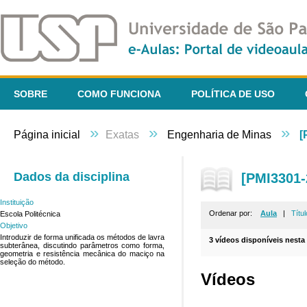
SOBRE
COMO FUNCIONA
POLÍTICA DE USO
»
»
»
Página inicial
Exatas
Engenharia de Minas
[
Dados da disciplina
[PMI3301-
Instituição
Ordenar por:
Aula
|
Títul
Escola Politécnica
Objetivo
Introduzir de forma unificada os métodos de lavra
3 vídeos disponíveis nesta 
subterânea, discutindo parâmetros como forma,
geometria e resistência mecânica do maciço na
seleção do método.
Vídeos