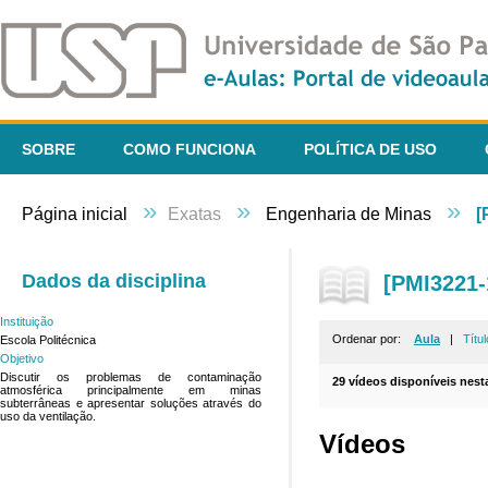
SOBRE
COMO FUNCIONA
POLÍTICA DE USO
»
»
»
Página inicial
Exatas
Engenharia de Minas
[
Dados da disciplina
[PMI3221-
Instituição
Ordenar por:
Aula
|
Títul
Escola Politécnica
Objetivo
Discutir os problemas de contaminação
29 vídeos disponíveis nesta
atmosférica principalmente em minas
subterrâneas e apresentar soluções através do
uso da ventilação.
Vídeos