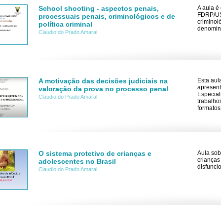
School shooting - aspectos penais,
A aula é
FDRP/USP
processuais penais, criminológicos e de
criminol
política criminal
denomin
Claudio do Prado Amaral
A motivação das decisões judiciais na
Esta aul
apresent
valoração da prova no processo penal
Especial
Claudio do Prado Amaral
trabalho
formatos
O sistema protetivo de crianças e
Aula sob
crianças
adolescentes no Brasil
disfunci
Claudio do Prado Amaral