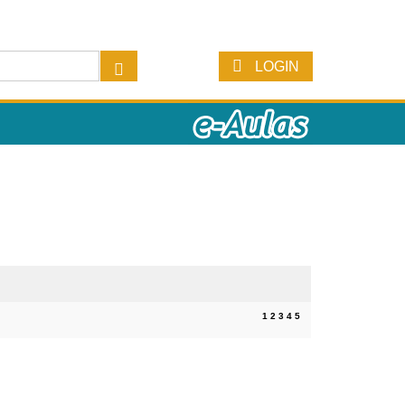
LOGIN
1
2
3
4
5