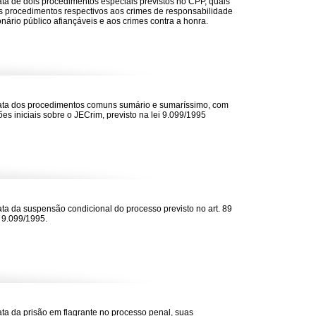
rata de dois procedimentos especiais previstos no CPP, quais
s procedimentos respectivos aos crimes de responsabilidade
onário público afiançáveis e aos crimes contra a honra.
rata dos procedimentos comuns sumário e sumaríssimo, com
ões iniciais sobre o JECrim, previsto na lei 9.099/1995
rata da suspensão condicional do processo previsto no art. 89
. 9.099/1995.
rata da prisão em flagrante no processo penal, suas