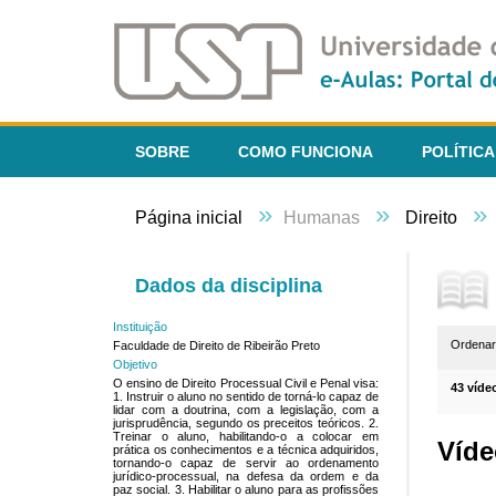
SOBRE
COMO FUNCIONA
POLÍTICA
»
»
»
Página inicial
Humanas
Direito
Dados da disciplina
Instituição
Ordena
Faculdade de Direito de Ribeirão Preto
Objetivo
O ensino de Direito Processual Civil e Penal visa:
43 víde
1. Instruir o aluno no sentido de torná-lo capaz de
lidar com a doutrina, com a legislação, com a
jurisprudência, segundo os preceitos teóricos. 2.
Treinar o aluno, habilitando-o a colocar em
Víde
prática os conhecimentos e a técnica adquiridos,
tornando-o capaz de servir ao ordenamento
jurídico-processual, na defesa da ordem e da
paz social. 3. Habilitar o aluno para as profissões