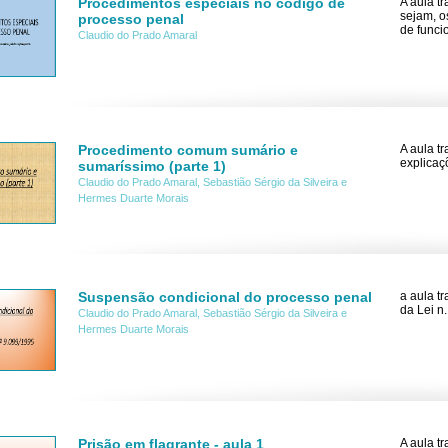
Procedimentos especiais no código de
A aula t
sejam, o
processo penal
de funci
Claudio do Prado Amaral
Procedimento comum sumário e
A aula t
explicaç
sumaríssimo (parte 1)
Claudio do Prado Amaral, Sebastião Sérgio da Silveira e
Hermes Duarte Morais
Suspensão condicional do processo penal
a aula t
da Lei n
Claudio do Prado Amaral, Sebastião Sérgio da Silveira e
Hermes Duarte Morais
Prisão em flagrante - aula 1
A aula t