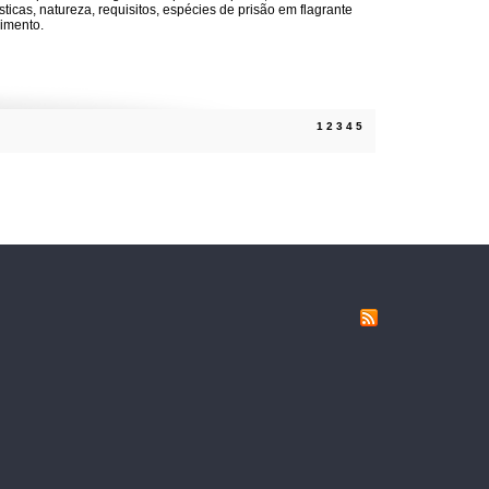
sticas, natureza, requisitos, espécies de prisão em flagrante
imento.
1
2
3
4
5