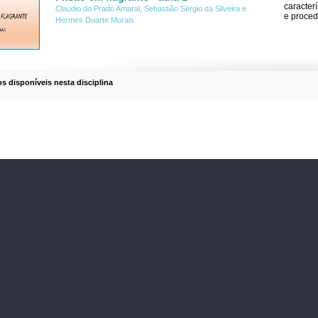
caracterí
Claudio do Prado Amaral, Sebastião Sérgio da Silveira e
e proced
Hermes Duarte Morais
os disponíveis nesta disciplina