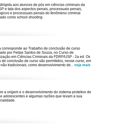
 dirigida aos alunoxs de pós em ciências criminais da
 e tata dos aspectos penais, processuais penais,
ógicos e processuais penais do fenômeno criminal
ado como school shooting
a corresponde ao Trabalho de conclusão de curso
ado por Felipe Santos de Souza, no Curso de
ização em Ciências Criminais da FDRP/USP - 2a ed. Os
s de conclusão de curso são permitidos, nesse curso, em
 não tradicionais, como desenvolvimento de
...
veja mais
re a origem e o desenvolvimento do sistema protetivo de
 e adolescentes e algumas razões que levam a sua
onalidade.