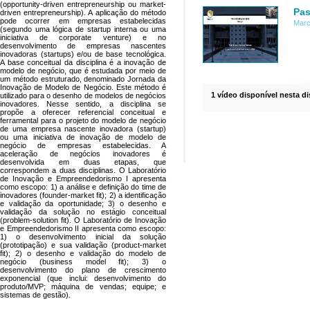
(opportunity-driven entrepreneurship ou market-
Pas
driven entrepreneurship). A aplicação do método
pode ocorrer em empresas estabelecidas
Marc
(segundo uma lógica de startup interna ou uma
iniciativa de corporate venture) e no
desenvolvimento de empresas nascentes
inovadoras (startups) e/ou de base tecnológica.
A base conceitual da disciplina é a inovação de
modelo de negócio, que é estudada por meio de
um método estruturado, denominado Jornada da
Inovação de Modelo de Negócio. Este método é
1 vídeo disponível nesta di
utilizado para o desenho de modelos de negócios
inovadores. Nesse sentido, a disciplina se
propõe a oferecer referencial conceitual e
ferramental para o projeto do modelo de negócio
de uma empresa nascente inovadora (startup)
ou uma iniciativa de inovação de modelo de
negócio de empresas estabelecidas. A
aceleração de negócios inovadores é
desenvolvida em duas etapas, que
correspondem a duas disciplinas. O Laboratório
de Inovação e Empreendedorismo I apresenta
como escopo: 1) a análise e definição do time de
inovadores (founder-market fit); 2) a identificação
e validação da oportunidade; 3) o desenho e
validação da solução no estágio conceitual
(problem-solution fit). O Laboratório de Inovação
e Empreendedorismo II apresenta como escopo:
1) o desenvolvimento inicial da solução
(prototipação) e sua validação (product-market
fit); 2) o desenho e validação do modelo de
negócio (business model fit); 3) o
desenvolvimento do plano de crescimento
exponencial (que inclui: desenvolvimento do
produto/MVP; máquina de vendas; equipe; e
sistemas de gestão).