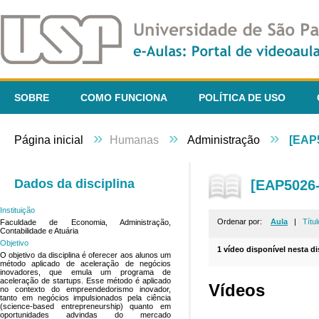
SOBRE
COMO FUNCIONA
POLÍTICA DE USO
»
»
»
Página inicial
Humanas
Administração
[EAP5
Dados da disciplina
[EAP5026-
Instituição
Ordenar por:
Aula
|
Títul
Faculdade de Economia, Administração,
Contabilidade e Atuária
Objetivo
1 vídeo disponível nesta di
O objetivo da disciplina é oferecer aos alunos um
método aplicado de aceleração de negócios
inovadores, que emula um programa de
aceleração de startups. Esse método é aplicado
Vídeos
no contexto do empreendedorismo inovador,
tanto em negócios impulsionados pela ciência
(science-based entrepreneurship) quanto em
oportunidades advindas do mercado