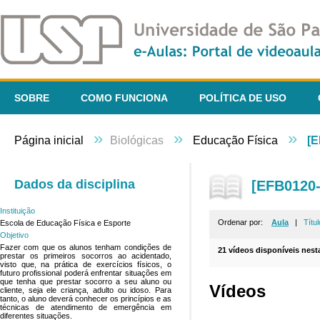
SOBRE
COMO FUNCIONA
POLÍTICA DE USO
»
»
»
Página inicial
Biológicas
Educação Física
[E
Dados da disciplina
[EFB0120-
Instituição
Ordenar por:
Aula
|
Títul
Escola de Educação Física e Esporte
Objetivo
Fazer com que os alunos tenham condições de
21 vídeos disponíveis nesta
prestar os primeiros socorros ao acidentado,
visto que, na prática de exercícios físicos, o
futuro profissional poderá enfrentar situações em
que tenha que prestar socorro a seu aluno ou
Vídeos
cliente, seja ele criança, adulto ou idoso. Para
tanto, o aluno deverá conhecer os princípios e as
técnicas de atendimento de emergência em
diferentes situações.