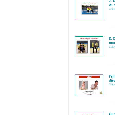
7. 
Aus
Cláu
8. 
mac
Cláu
Pri
dir
Cláu
Cur