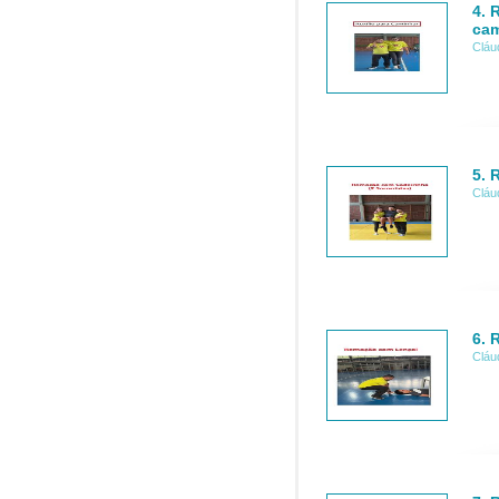
4. 
cam
Cláu
5. 
Cláu
6. 
Cláu