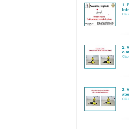
1. 
Int
Cláu
2. 
o a
Cláu
3. 
ate
Cláu