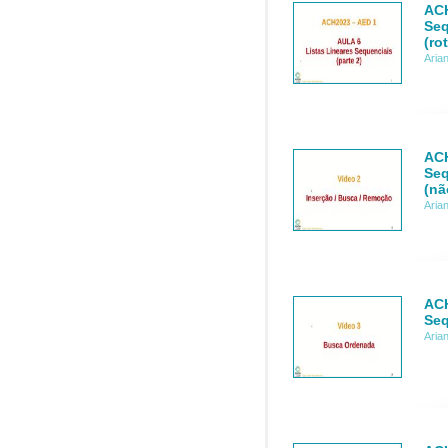
ACH
Seq
(ro
Aria
ACH
Seq
(nã
Aria
ACH
Seq
Aria