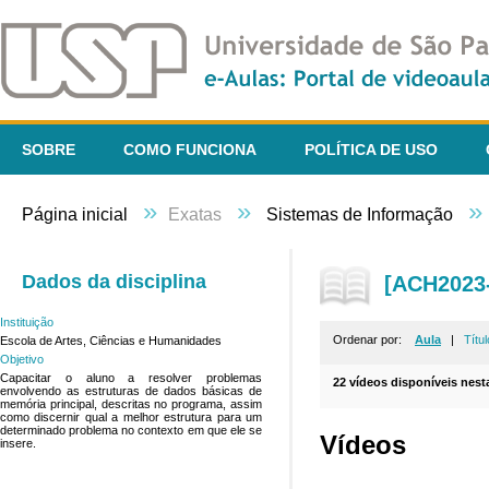
SOBRE
COMO FUNCIONA
POLÍTICA DE USO
»
»
»
Página inicial
Exatas
Sistemas de Informação
Dados da disciplina
[ACH2023-
Instituição
Ordenar por:
Aula
|
Títul
Escola de Artes, Ciências e Humanidades
Objetivo
Capacitar o aluno a resolver problemas
22 vídeos disponíveis nesta
envolvendo as estruturas de dados básicas de
memória principal, descritas no programa, assim
como discernir qual a melhor estrutura para um
determinado problema no contexto em que ele se
Vídeos
insere.