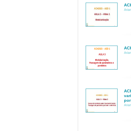
ACH
Aria
ACH
Aria
ACH
var
por
Aria