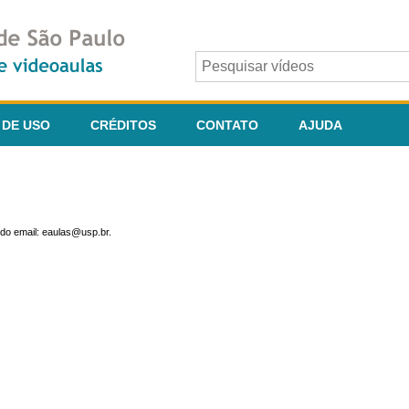
 DE USO
CRÉDITOS
CONTATO
AJUDA
do email: eaulas@usp.br.