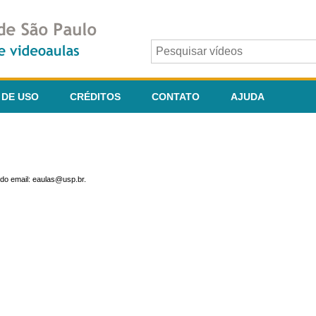
 DE USO
CRÉDITOS
CONTATO
AJUDA
do email: eaulas@usp.br.