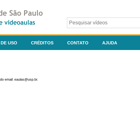
 DE USO
CRÉDITOS
CONTATO
AJUDA
do email: eaulas@usp.br.