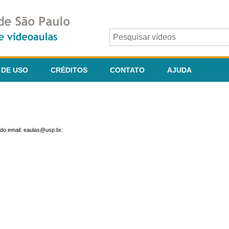
 DE USO
CRÉDITOS
CONTATO
AJUDA
do email: eaulas@usp.br.