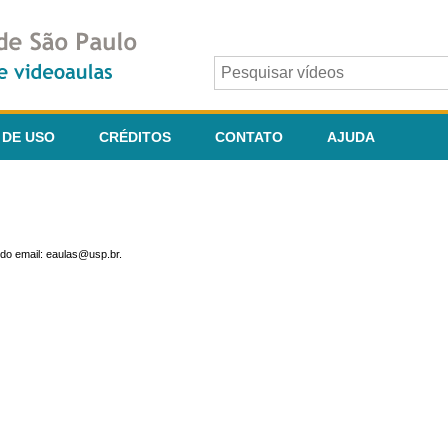
 DE USO
CRÉDITOS
CONTATO
AJUDA
do email: eaulas@usp.br.