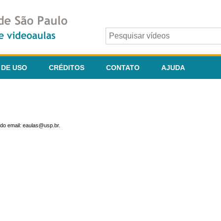
 DE USO
CRÉDITOS
CONTATO
AJUDA
do email: eaulas@usp.br.