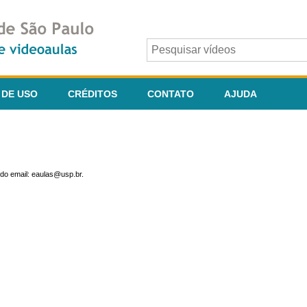
 DE USO
CRÉDITOS
CONTATO
AJUDA
do email: eaulas@usp.br.