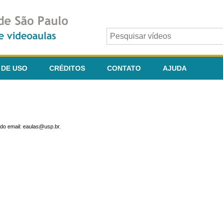
 DE USO
CRÉDITOS
CONTATO
AJUDA
do email: eaulas@usp.br.