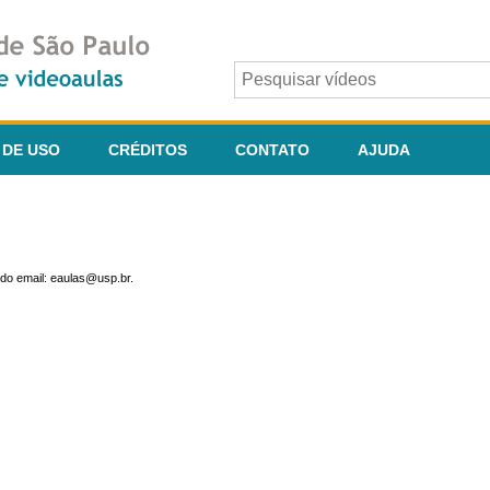
 DE USO
CRÉDITOS
CONTATO
AJUDA
do email: eaulas@usp.br.