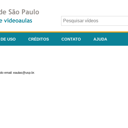
 DE USO
CRÉDITOS
CONTATO
AJUDA
do email: eaulas@usp.br.