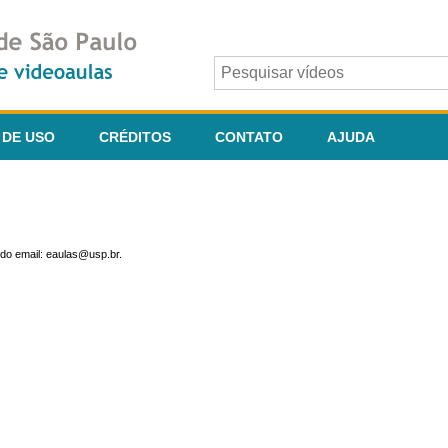
 DE USO
CRÉDITOS
CONTATO
AJUDA
do email: eaulas@usp.br.