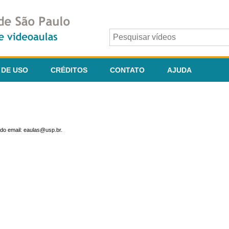
 DE USO
CRÉDITOS
CONTATO
AJUDA
do email: eaulas@usp.br.