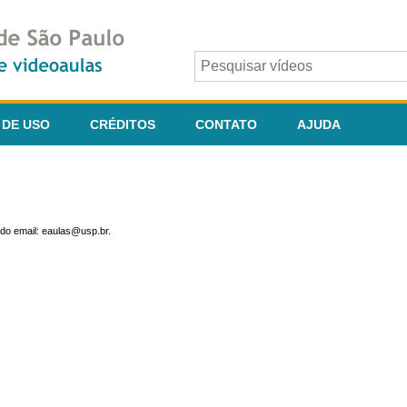
 DE USO
CRÉDITOS
CONTATO
AJUDA
do email: eaulas@usp.br.