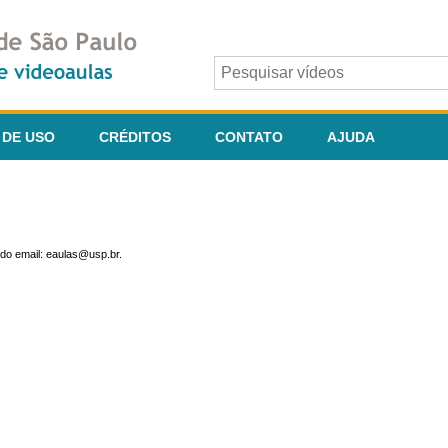
 DE USO
CRÉDITOS
CONTATO
AJUDA
do email: eaulas@usp.br.