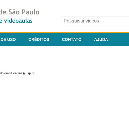
 DE USO
CRÉDITOS
CONTATO
AJUDA
do email: eaulas@usp.br.