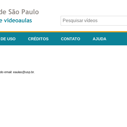
 DE USO
CRÉDITOS
CONTATO
AJUDA
do email: eaulas@usp.br.