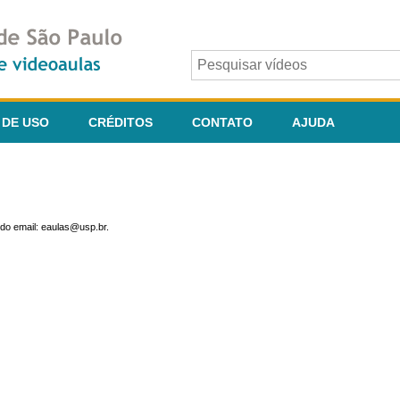
 DE USO
CRÉDITOS
CONTATO
AJUDA
do email: eaulas@usp.br.