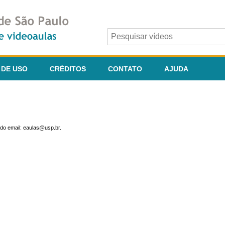
 DE USO
CRÉDITOS
CONTATO
AJUDA
do email: eaulas@usp.br.