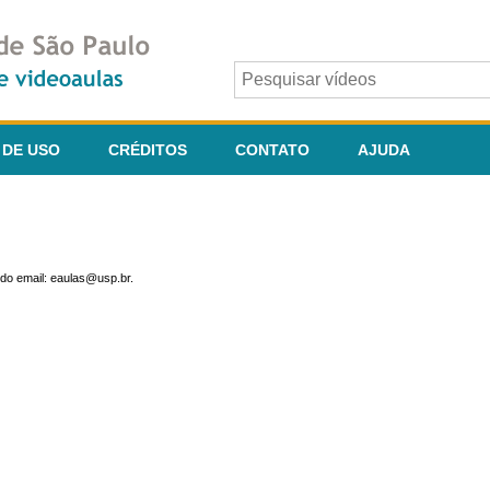
 DE USO
CRÉDITOS
CONTATO
AJUDA
do email: eaulas@usp.br.