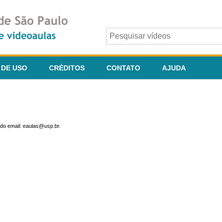
 DE USO
CRÉDITOS
CONTATO
AJUDA
do email: eaulas@usp.br.