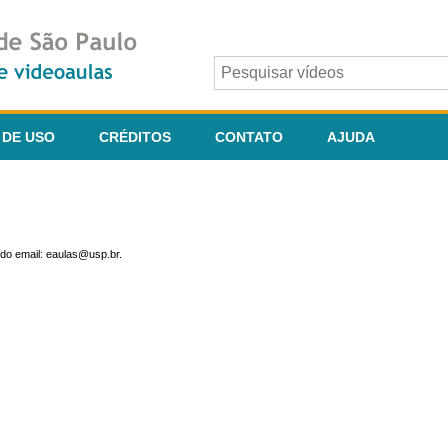
 DE USO
CRÉDITOS
CONTATO
AJUDA
do email: eaulas@usp.br.