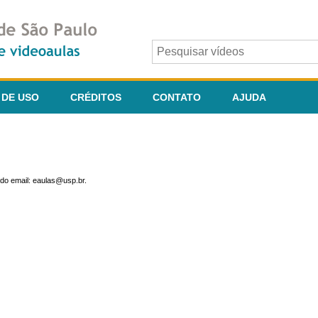
 DE USO
CRÉDITOS
CONTATO
AJUDA
do email: eaulas@usp.br.