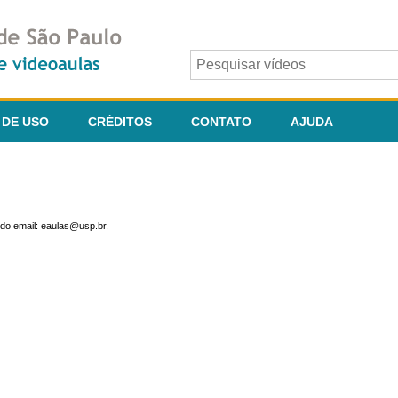
 DE USO
CRÉDITOS
CONTATO
AJUDA
do email: eaulas@usp.br.