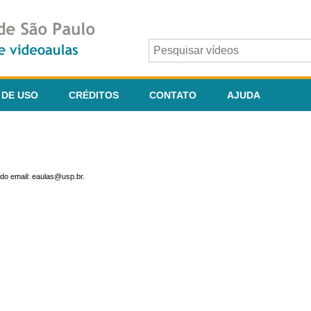
 DE USO
CRÉDITOS
CONTATO
AJUDA
do email: eaulas@usp.br.