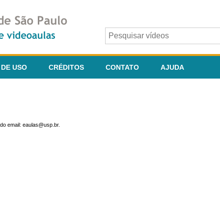
 DE USO
CRÉDITOS
CONTATO
AJUDA
do email: eaulas@usp.br.