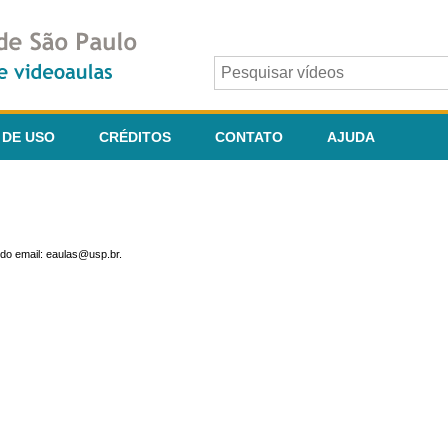
 DE USO
CRÉDITOS
CONTATO
AJUDA
do email: eaulas@usp.br.