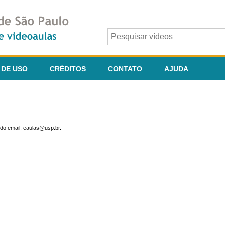
 DE USO
CRÉDITOS
CONTATO
AJUDA
do email: eaulas@usp.br.