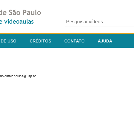
 DE USO
CRÉDITOS
CONTATO
AJUDA
do email: eaulas@usp.br.