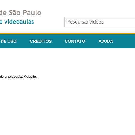
 DE USO
CRÉDITOS
CONTATO
AJUDA
do email: eaulas@usp.br.