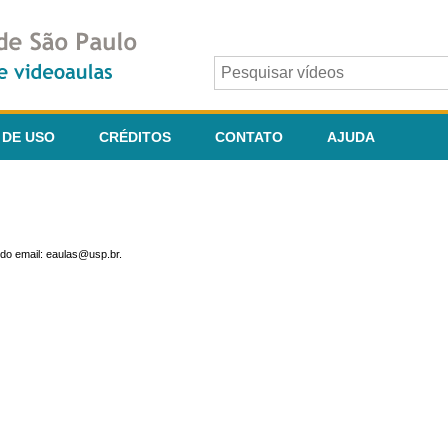
 DE USO
CRÉDITOS
CONTATO
AJUDA
do email: eaulas@usp.br.