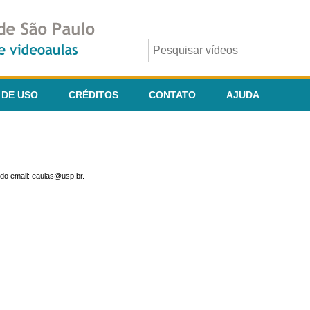
 DE USO
CRÉDITOS
CONTATO
AJUDA
do email: eaulas@usp.br.