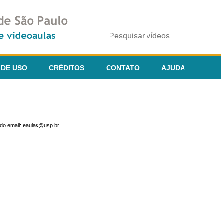
 DE USO
CRÉDITOS
CONTATO
AJUDA
do email: eaulas@usp.br.