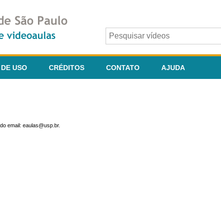
 DE USO
CRÉDITOS
CONTATO
AJUDA
do email: eaulas@usp.br.