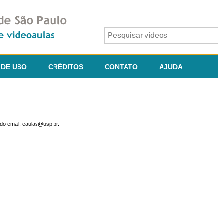
 DE USO
CRÉDITOS
CONTATO
AJUDA
do email: eaulas@usp.br.