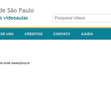
 DE USO
CRÉDITOS
CONTATO
AJUDA
do email: eaulas@usp.br.